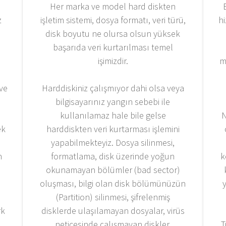
Her marka ve model hard diskten
z
işletim sistemi, dosya formatı, veri türü,
h
disk boyutu ne olursa olsun yüksek
başarıda veri kurtarılması temel
işimizdir.
m
 ve
Harddiskiniz çalışmıyor dahi olsa veya
bilgisayarınız yangın sebebi ile
kullanılamaz hale bile gelse
N
ek
harddiskten veri kurtarması işlemini
yapabilmekteyiz. Dosya silinmesi,
n
formatlama, disk üzerinde yoğun
k
okunamayan bölümler (bad sector)
oluşması, bilgi olan disk bölümünüzün
y
(Partition) silinmesi, şifrelenmiş
rk
disklerde ulaşılamayan dosyalar, virüs
neticesinde çalışmayan diskler,
T