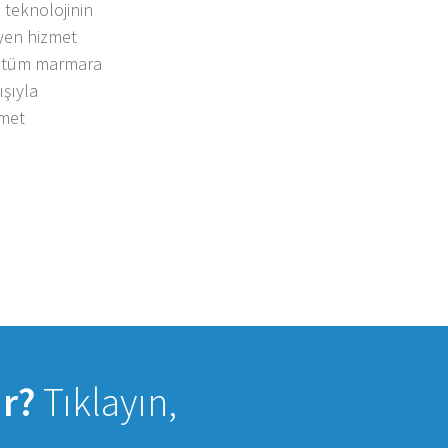
e teknolojinin
eyen hizmet
e tüm marmara
ışıyla
zmet
ar?
Tıklayın,