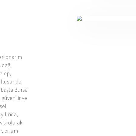
leri onarım
ludağ
talep,
rultusunda
e başta Bursa
güvenilir ve
ysel
yılında,
visi olarak
 bilişim