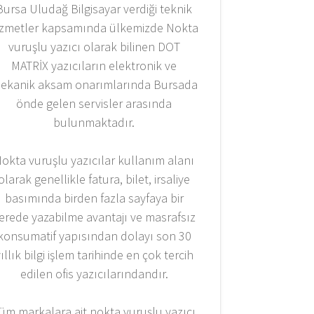
Bursa Uludağ Bilgisayar verdiği teknik
izmetler kapsamında ülkemizde Nokta
vuruşlu yazıcı olarak bilinen DOT
MATRİX yazıcıların elektronik ve
ekanik aksam onarımlarında Bursada
önde gelen servisler arasında
bulunmaktadır.
okta vuruşlu yazıcılar kullanım alanı
olarak genellikle fatura, bilet, irsaliye
basımında birden fazla sayfaya bir
erede yazabilme avantajı ve masrafsız
konsumatif yapısından dolayı son 30
ıllık bilgi işlem tarihinde en çok tercih
edilen ofis yazıcılarındandır.
üm markalara ait nokta vuruşlu yazıcı