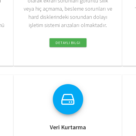
a
olarak ekran sorunları görüntü silik
veya hiç açmama, besleme sorunları ve
hard disklerindeki sorundan dolayı
nü
işletim sistemi arızaları olmaktadır.
DETAYLI BILGI
Veri Kurtarma