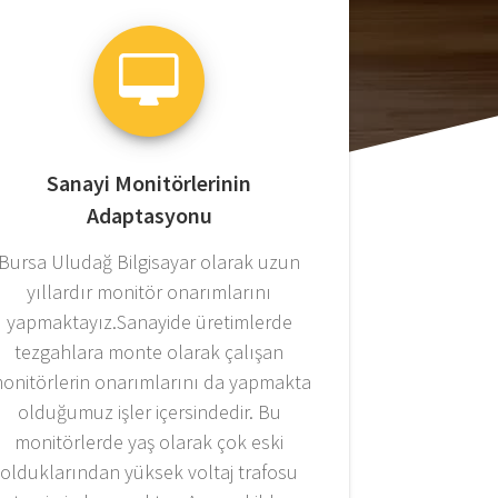
Sanayi Monitörlerinin
Adaptasyonu
Bursa Uludağ Bilgisayar olarak uzun
yıllardır monitör onarımlarını
yapmaktayız.Sanayide üretimlerde
tezgahlara monte olarak çalışan
onitörlerin onarımlarını da yapmakta
olduğumuz işler içersindedir. Bu
monitörlerde yaş olarak çok eski
olduklarından yüksek voltaj trafosu